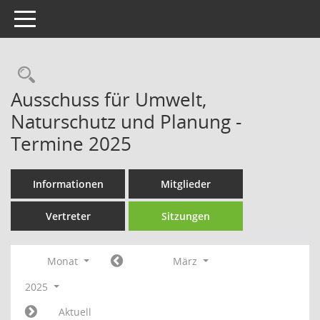
Toggle navigation
Rechercheauswahl
Ausschuss für Umwelt,
Naturschutz und Planung -
Termine 2025
Informationen
Mitglieder
Vertreter
Sitzungen
Monat
März
2025
Aktuell