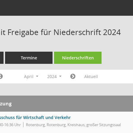
t Freigabe für Niederschrift 2024
Termine
Niederschriften
April
2024
Aktuell
tzung
sschuss für Wirtschaft und Verkehr
30-16:36 Uhr
Rotenburg, Rotenburg, Kreishaus, großer Sitzungssaal