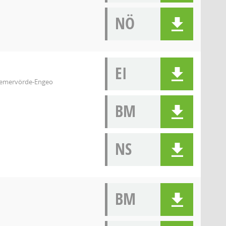
NÖ
EI
remervörde-Engeo
BM
NS
BM