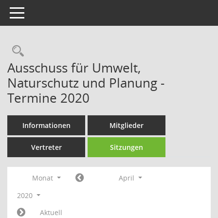
Toggle navigation
Rechercheauswahl
Ausschuss für Umwelt,
Naturschutz und Planung -
Termine 2020
Informationen
Mitglieder
Vertreter
Sitzungen
Monat
April
2020
Aktuell