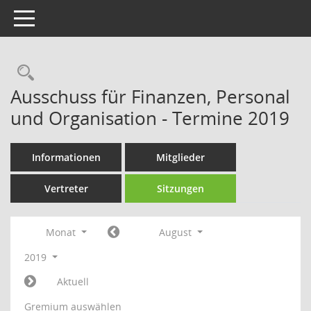
Toggle navigation
Rechercheauswahl
Ausschuss für Finanzen, Personal
und Organisation - Termine 2019
Informationen
Mitglieder
Vertreter
Sitzungen
Monat
August
2019
Aktuell
Gremium auswählen