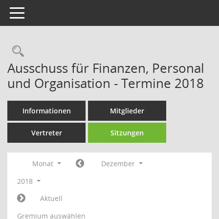
Toggle navigation
Rechercheauswahl
Ausschuss für Finanzen, Personal
und Organisation - Termine 2018
Informationen
Mitglieder
Vertreter
Sitzungen
Monat
Dezember
2018
Aktuell
Gremium auswählen