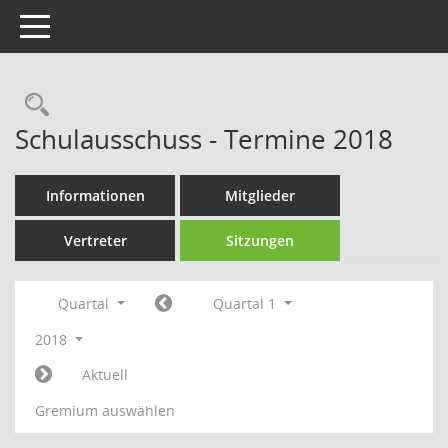
Toggle navigation
Rechercheauswahl
Schulausschuss - Termine 2018
Informationen
Mitglieder
Vertreter
Sitzungen
Quartal
Quartal 1
2018
Aktuell
Gremium auswählen