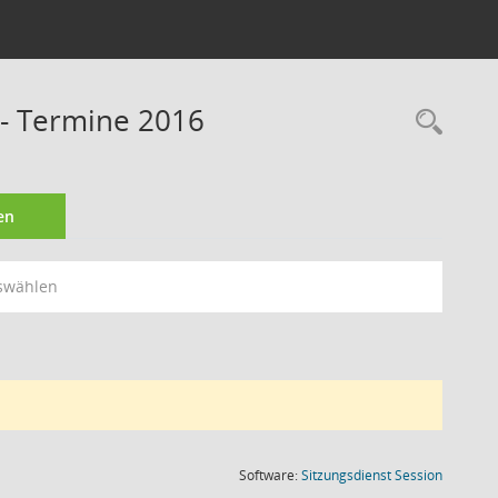
 - Termine 2016
Rec
en
swählen
(Wird in
Software:
Sitzungsdienst
Session