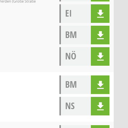
-Verden (Große Straße
EI
BM
NÖ
BM
NS