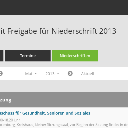
t Freigabe für Niederschrift 2013
Termine
Niederschriften
Mai
2013
Aktuell
tzung
sschuss für Gesundheit, Senioren und Soziales
00-18:20 Uhr
tenburg, Kreishaus, kleiner Sitzungssaal, vor Beginn der Sitzung findet in de