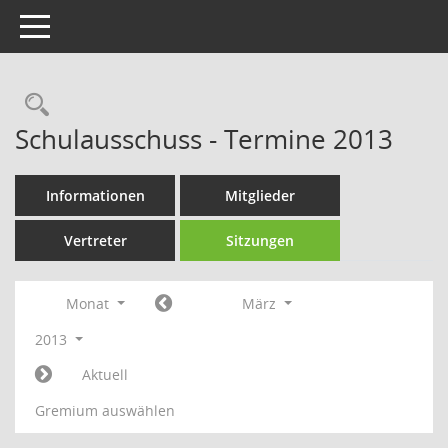
Toggle navigation
Rechercheauswahl
Schulausschuss - Termine 2013
Informationen
Mitglieder
Vertreter
Sitzungen
Monat
März
2013
Aktuell
Gremium auswählen