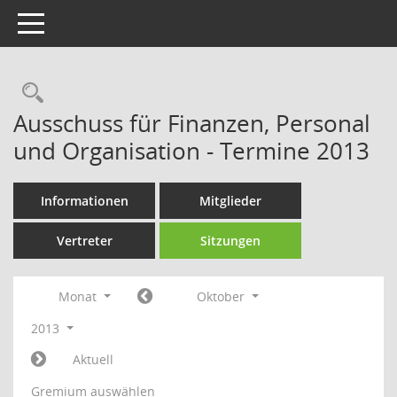
Toggle navigation
Rechercheauswahl
Ausschuss für Finanzen, Personal
und Organisation - Termine 2013
Informationen
Mitglieder
Vertreter
Sitzungen
Monat
Oktober
2013
Aktuell
Gremium auswählen