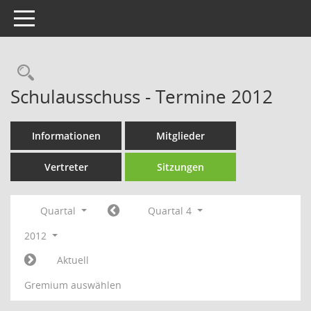
Toggle navigation
Rechercheauswahl
Schulausschuss - Termine 2012
Informationen
Mitglieder
Vertreter
Sitzungen
Quartal
Quartal 4
2012
Aktuell
Gremium auswählen