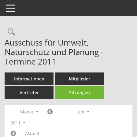
Toggle navigation
Rechercheauswahl
Ausschuss für Umwelt,
Naturschutz und Planung -
Termine 2011
Informationen
Mitglieder
Vertreter
Sitzungen
Monat
Juni
2011
Aktuell