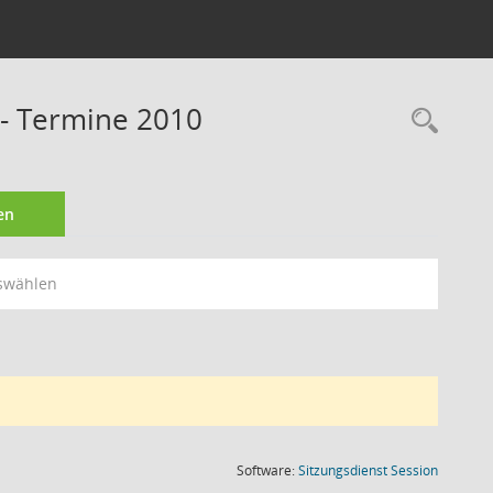
 - Termine 2010
Rec
en
swählen
(Wird in
Software:
Sitzungsdienst
Session