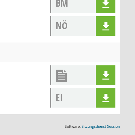
BM
NÖ
EI
(Wird in
Software:
Sitzungsdienst
Session