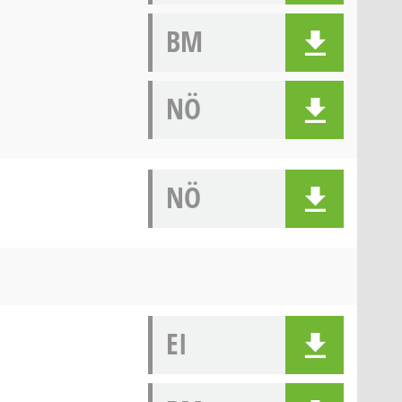
BM
NÖ
NÖ
EI