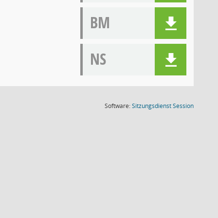
BM
NS
(Wird in
Software:
Sitzungsdienst
Session