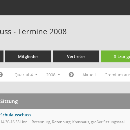
uss - Termine 2008
Mitglieder
Vertreter
Sitzung
Quartal 4
2008
Aktuell
Gremium au
Sitzung
Schulausschuss
14:30-16:55 Uhr
Rotenburg, Rotenburg, Kreishaus, großer Sitzungssaal