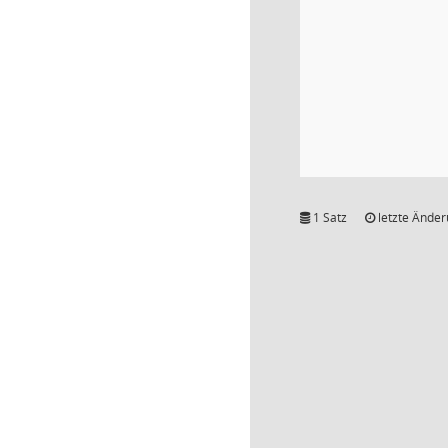
1 Satz
letzte Änder