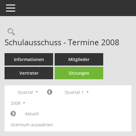
Toggle navigation
Rechercheauswahl
Schulausschuss - Termine 2008
Informationen
Mitglieder
Vertreter
Sitzungen
Quartal
Quartal 1
2008
Aktuell
Gremium auswählen