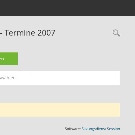
 - Termine 2007
Rec
en
swählen
(Wird in
Software:
Sitzungsdienst
Session