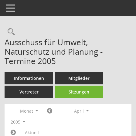
Toggle navigation
Rechercheauswahl
Ausschuss für Umwelt,
Naturschutz und Planung -
Termine 2005
Informationen
Mitglieder
Vertreter
Sitzungen
Monat
April
2005
Aktuell