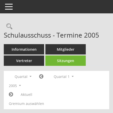
Toggle navigation
Rechercheauswahl
Schulausschuss - Termine 2005
Informationen
Mitglieder
Vertreter
Sitzungen
Quartal
Quartal 1
2005
Aktuell
Gremium auswählen