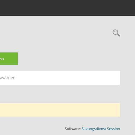
Rec
en
swählen
(Wird in
Software:
Sitzungsdienst
Session