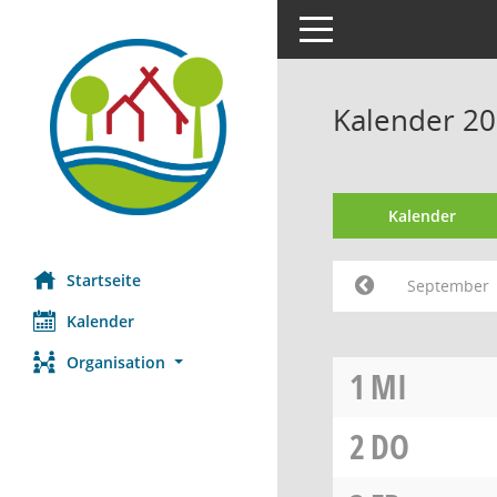
Toggle navigation
Kalender 2
Kalender
Startseite
September
Kalender
Organisation
1
MI
2
DO