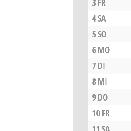
3
FR
4
SA
5
SO
6
MO
7
DI
8
MI
9
DO
10
FR
11
SA