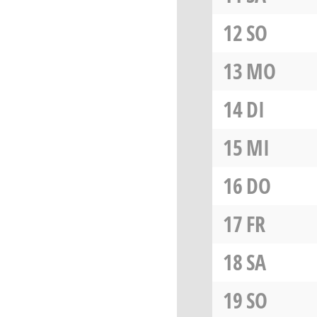
12
SO
13
MO
14
DI
15
MI
16
DO
17
FR
18
SA
19
SO