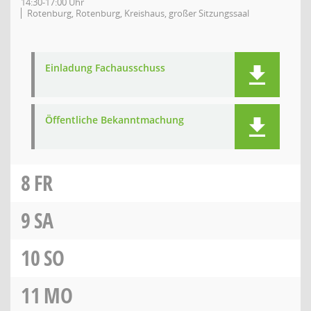
14:30-17:00 Uhr
Rotenburg, Rotenburg, Kreishaus, großer Sitzungssaal
Einladung Fachausschuss
Öffentliche Bekanntmachung
8
FR
9
SA
10
SO
11
MO