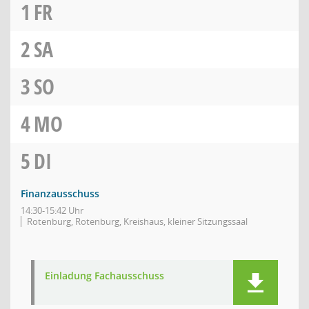
1
FR
2
SA
3
SO
4
MO
5
DI
Finanzausschuss
14:30-15:42 Uhr
Rotenburg, Rotenburg, Kreishaus, kleiner Sitzungssaal
Einladung Fachausschuss