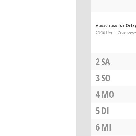
Ausschuss für Orts
20:00 Uhr
Ostervese
2
SA
3
SO
4
MO
5
DI
6
MI