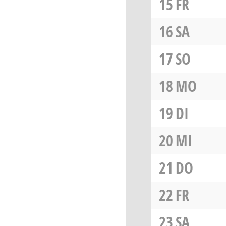
15
FR
16
SA
17
SO
18
MO
19
DI
20
MI
21
DO
22
FR
23
SA