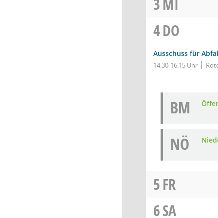
3
MI
4
DO
Ausschuss für Abfal
14:30-16:15 Uhr
Rote
BM
Öffe
NÖ
Niede
5
FR
6
SA