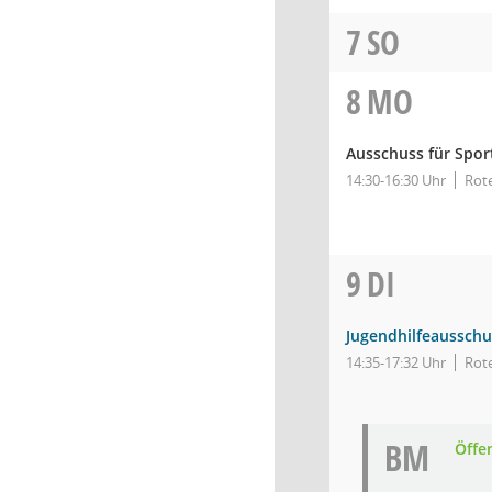
7
SO
8
MO
Ausschuss für Spor
14:30-16:30 Uhr
Rot
9
DI
Jugendhilfeausschu
14:35-17:32 Uhr
Rote
BM
Öffe