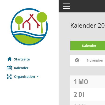
Toggle navigation
Kalender 2
Kalender
Startseite
November
Kalender
Organisation
1
MO
2
DI