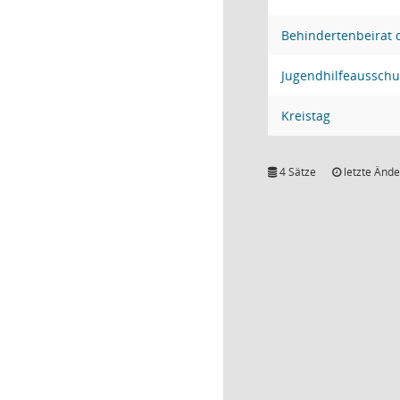
Behindertenbeirat
Jugendhilfeausschu
Kreistag
4 Sätze
letzte Ände