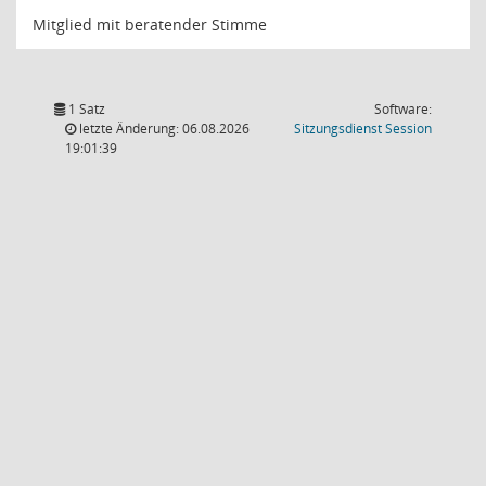
Mitglied mit beratender Stimme
1 Satz
Software:
(Wird in
letzte Änderung: 06.08.2026
Sitzungsdienst
Session
19:01:39