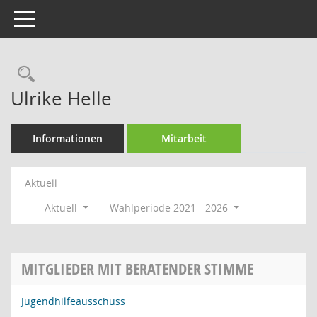
Toggle navigation
Rechercheauswahl
Ulrike Helle
Informationen
Mitarbeit
Aktuell
Aktuell
Wahlperiode 2021 - 2026
MITGLIEDER MIT BERATENDER STIMME
Jugendhilfeausschuss