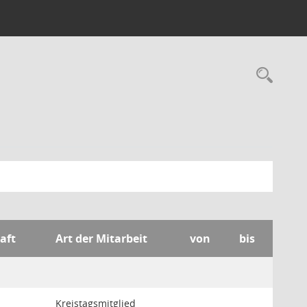
Rec
aft
Art der Mitarbeit
von
bis
Kreistagsmitglied