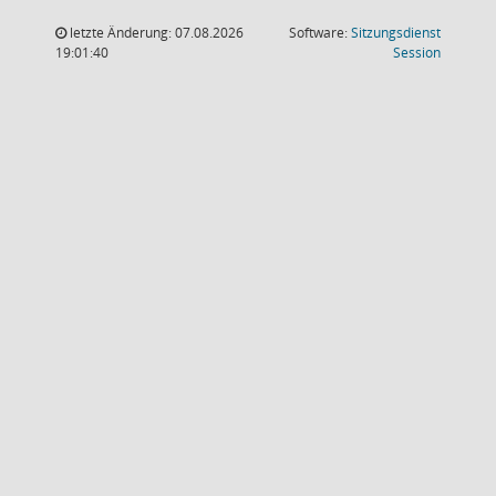
letzte Änderung: 07.08.2026
Software:
Sitzungsdienst
(Wird in
19:01:40
Session