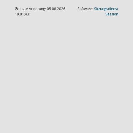
letzte Änderung: 05.08.2026
Software:
Sitzungsdienst
(Wird in
19:01:43
Session