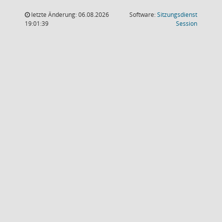
letzte Änderung: 06.08.2026
Software:
Sitzungsdienst
(Wird in
19:01:39
Session