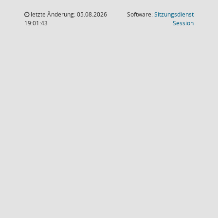
letzte Änderung: 05.08.2026
Software:
Sitzungsdienst
(Wird in
19:01:43
Session